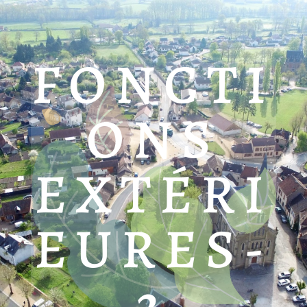
FONCTI
ONS
EXTÉRI
EURES-
2