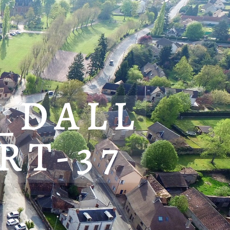
_DALL
RT-37