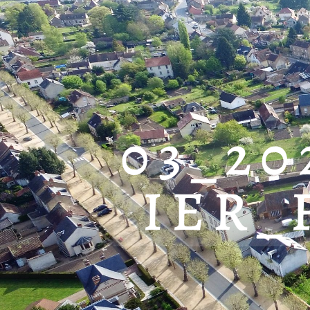
03_2
IER_