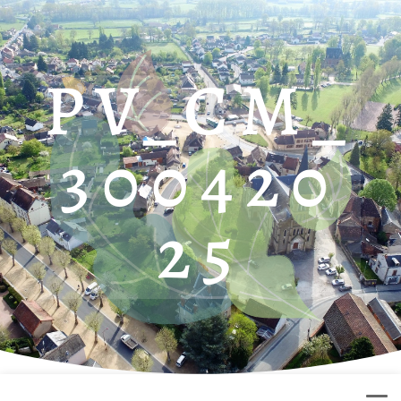
PV_CM_
300420
25