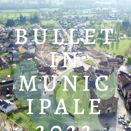
BULLET
IN
MUNIC
IPALE
2022