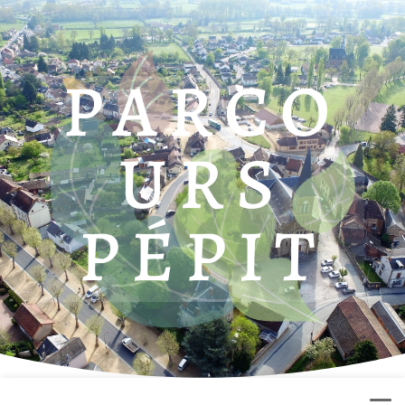
PARCO
URS
PÉPIT