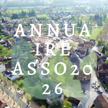
ANNUA
IRE
ASSO20
26