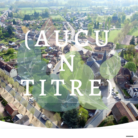
(AUCU
N
TITRE)