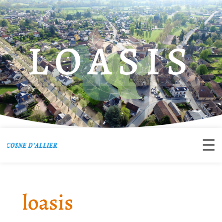
LOASIS
loasis